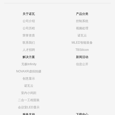
关于诺瓦
产品分类
公司介绍
控制系统
公司历程
视频处理
荣誉资质
诺瓦云
联系我们
MLED智能装备
人才招聘
TBSilicon
解决方案
新闻活动
无极Infinity
信息公开
NOVAXR虚拟拍摄
创意显示
诺瓦云
室内小间距
二合一工程固装
会议室LED显示
服务支持
下载中心